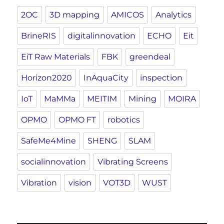
2OC
3D mapping
AMICOS
Analytics
BrineRIS
digitalinnovation
ECHO
Eit
EiT Raw Materials
FBK
greendeal
Horizon2020
InAquaCity
inspection
IoT
MaMMa
MEITIM
Mining
MOIRA
OPMO
OPMO FT
robotics
SafeMe4Mine
SHENG
SLAM
socialinnovation
Vibrating Screens
Vibration
vision
VOT3D
WUST