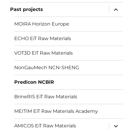
menu
expand
Past projects
child
menu
MOIRA Horizon Europe
ECHO EiT Raw Materials
VOT3D EiT Raw Materials
NonGauMech NCN-SHENG
Predicon NCBiR
BrineRIS EiT Raw Materials
MEITIM EiT Raw Materials Academy
expand
AMICOS EiT Raw Materials
child