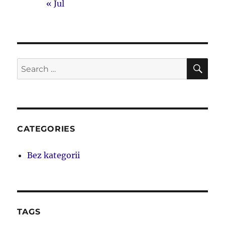
« Jul
SE
Search
for:
CATEGORIES
Bez kategorii
TAGS