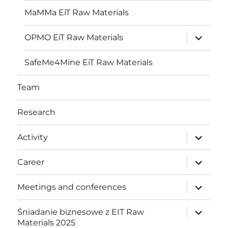
menu
MaMMa EiT Raw Materials
expand
OPMO EiT Raw Materials
child
menu
SafeMe4Mine EiT Raw Materials
Team
Research
expand
Activity
child
menu
expand
Career
child
menu
expand
Meetings and conferences
child
menu
expand
Śniadanie biznesowe z EIT Raw
child
Materials 2025
menu